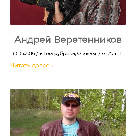
Андрей Веретенников
/
/
30.06.2016
в
Без рубрики
,
Отзывы
от
Adm1n
Читать далее