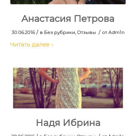
Анастасия Петрова
/
/
30.06.2016
в
Без рубрики
,
Отзывы
от
Adm1n
Читать далее
Надя Ибрина