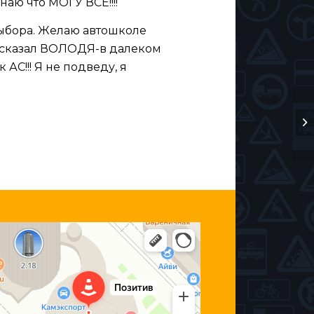
наю что МОГУ ВСЕ!!!!
выбора. Желаю автошколе
к сказал ВОЛОДЯ-в далеком
АС!!! Я не подведу, я
озитив
втошкола в Набережных Челнах