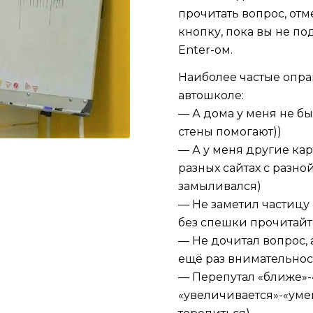
прочитать вопрос, отм
кнопку, пока вы не п
Enter-ом.
Наиболее частые опра
автошколе:
— А дома у меня не б
стены помогают))
— А у меня другие ка
разных сайтах с разно
замыливался)
— Не заметил частицу 
без спешки прочитайт
— Не дочитал вопрос, 
ещё раз внимательнос
— Перепутал «ближе»-
«увеличивается»-«уме