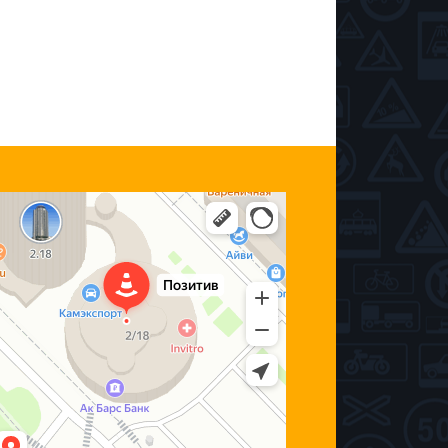
озитив
втошкола в Набережных Челнах