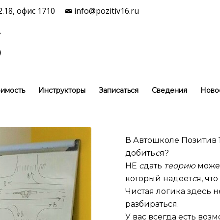
.18, офис 1710
info@pozitiv16.ru
имость
Инструкторы
Записаться
Сведения
Ново
В Автошколе Позитив
добить
с
я?
НЕ
с
дать
теорию
может
который надеет
с
я, чт
Чистая логика здесь н
разбираться.
У вас всегда есть воз