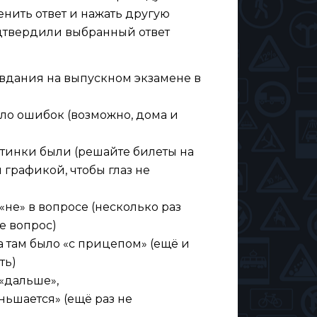
енить ответ и нажать другую
одтвердили выбранный ответ
вдания на выпускном экзамене в
ыло ошибок (возможно, дома и
ртинки были (решайте билеты на
й графикой, чтобы глаз не
«не» в вопросе (несколько раз
е вопрос)
а там было «с прицепом» (ещё и
ть)
«дальше»,
ньшается» (ещё раз не