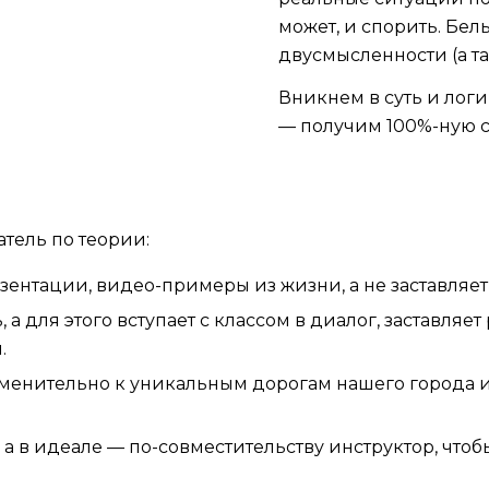
может, и спорить. Бел
двусмысленности (а та
Вникнем в суть и логи
— получим 100%-ную с
тель по теории:
езентации, видео-примеры из жизни, а не заставля
 а для этого вступает с классом в диалог, заставляе
.
менительно к уникальным дорогам нашего города и
 а в идеале — по-совместительству инструктор, что