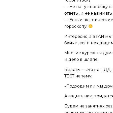
торопиться)
— Не на ту кнопочку н
ответы, и не нажимат
— Есть и экзотические
гороскопу!
Интересно, а в ГАИ мы
байки, если не сдадим
Многие курсанты думаю
и дело в шляпе.
Билеты — это не ПДД. 
ТЕСТ на тему:
«Подходим ли мы друг
А ездить нам придется
Будем на занятиях раз
реальные ситуации по 