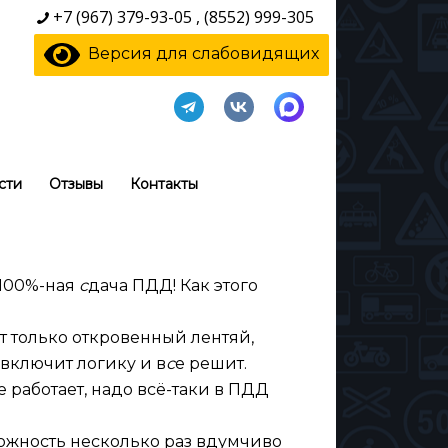
+7 (967) 379-93-05
,
(8552) 999-305
Версия для слабовидящих
сти
Отзывы
Контакты
 100%-ная
с
дача ПДД! Как этого
 только откровенный лентяй,
о включит логику и в
с
е решит.
е работает, надо всё-таки в ПДД
можность несколько раз вдумчиво